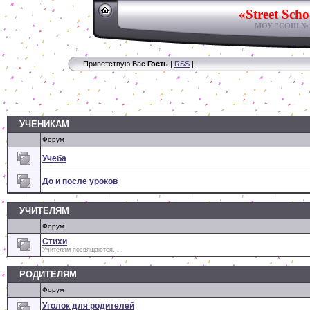
«Street Scho
МОУ "СОШ №11
Приветствую Вас
Гость
|
RSS
|
|
УЧЕНИКАМ
Форум
Учеба
До и после уроков
УЧИТЕЛЯМ
Форум
Стихи
Учителям посвящаются...
РОДИТЕЛЯМ
Форум
Уголок для родителей