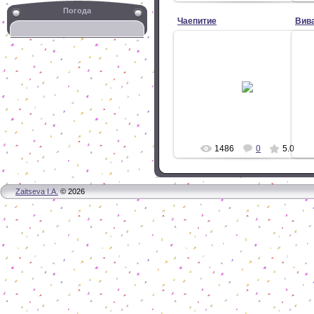
Погода
Чаепитие
Вива
24.10.2009
За чаем - приятное общение.
Уче
24.10.2009 г.
info
1486
0
5.0
Zaitseva I.A.
© 2026