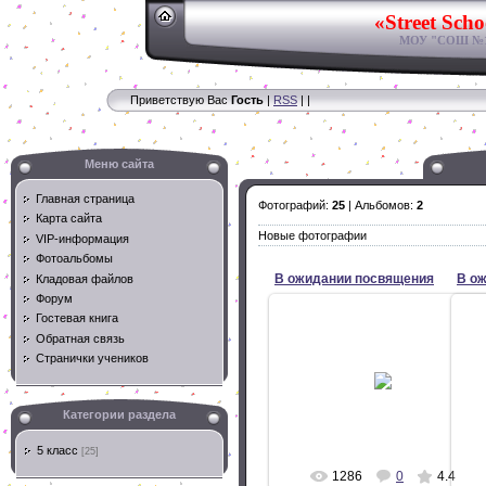
«Street Scho
МОУ "СОШ №11
Приветствую Вас
Гость
|
RSS
|
|
Меню сайта
Главная страница
Фотографий:
25
| Альбомов:
2
Карта сайта
Новые фотографии
VIP-информация
Фотоальбомы
В ожидании посвящения
В о
Кладовая файлов
Форум
Гостевая книга
24.10.2009
Обратная связь
Странички учеников
Ученики 5 «Г» класса ожидают
У
начала праздника «Посвящение в
на
пятиклассники».
24.10.2009 г.
Категории раздела
info
5 класс
[25]
1286
0
4.4