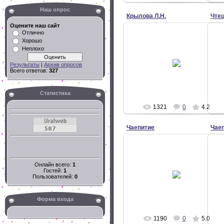
Наш опрос
Крылова Л.Н.
Чте
Оцените наш сайт
Отлично
Хорошо
24.10.2009
Неплохо
Директор школы Крылова Л.Н.
П
поздравляет и напутствует
Результаты
|
Архив опросов
пятиклассников.
Всего ответов:
327
24.10.2009 г.
info
Статистика
1321
0
4.2
Чаепитие
Чае
24.10.2009
Пироги вкусные - «пальчики и губы
Онлайн всего:
1
Гостей:
1
оближешь».
Пользователей:
0
24.10.2009 г.
info
Форма входа
1190
0
5.0