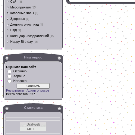
Сайт
[4]
Мероприятия
[15]
Классные часы
[8]
Здоровье
[4]
Дневник олимпиад
[4]
ПДД
[2]
Календарь поздравлений
[15]
Happy Birthday
[26]
Наш опрос
Оцените наш сайт
Отлично
Хорошо
Неплохо
Результаты
|
Архив опросов
Всего ответов:
327
Статистика