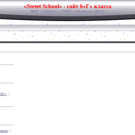
«Street School» - cайт 6«Г» класса
МОУ "СОШ №11 с УИИЯ" г. Ноябрьска ЯНАО
10 г.
(0)
марта
(0)