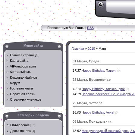
Приветствую Вас
Гость
|
RSS
|
|
Меню сайта
Главная
»
2010
»
Март
Главная страница
Карта сайта
31 Марта, Среда
VIP-информация
17:37
Happy Birthday, Павел!
(0)
Фотоальбомы
Кладовая файлов
28 Марта, Воскресенье
Форум
Гостевая книга
19:14
Happy Birthday, Александра!
(0)
14:19
Вербное воскресенье, 28 марта 20
Обратная связь
Странички учеников
25 Марта, Четверг
18:05
Happy Birthday, Анна!
(0)
Категории раздела
08 Марта, Понедельник
Объявления
[13]
13:52
Международный женский день, 8 
Доска почета
[4]