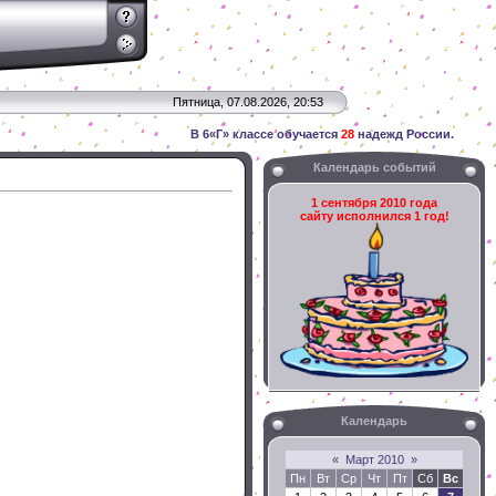
Пятница, 07.08.2026, 20:53
В 6«Г» классе обучается
28
надежд России.
Календарь событий
1 сентября 2010 года
сайту исполнился 1 год!
Календарь
«
Март 2010
»
Пн
Вт
Ср
Чт
Пт
Сб
Вс