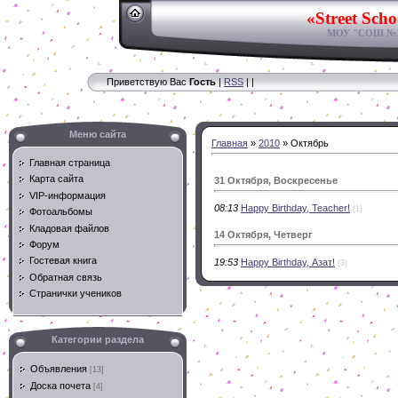
«Street Scho
МОУ "СОШ №11
Приветствую Вас
Гость
|
RSS
|
|
Меню сайта
Главная
»
2010
»
Октябрь
Главная страница
Карта сайта
31 Октября, Воскресенье
VIP-информация
08:13
Happy Birthday, Teacher!
(1)
Фотоальбомы
Кладовая файлов
14 Октября, Четверг
Форум
Гостевая книга
19:53
Happy Birthday, Азат!
(3)
Обратная связь
Странички учеников
Категории раздела
Объявления
[13]
Доска почета
[4]