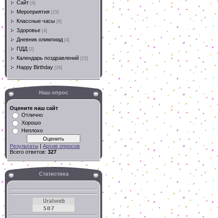
Сайт
[4]
Мероприятия
[15]
Классные часы
[8]
Здоровье
[4]
Дневник олимпиад
[4]
ПДД
[2]
Календарь поздравлений
[15]
Happy Birthday
[26]
Наш опрос
Оцените наш сайт
Отлично
Хорошо
Неплохо
Результаты
|
Архив опросов
Всего ответов:
327
Статистика