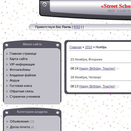
«Street Scho
МОУ "СОШ №11
Приветствую Вас
Гость
|
RSS
|
|
Меню сайта
Главная
»
2010
»
Ноябрь
Главная страница
Карта сайта
23 Ноября, Вторник
VIP-информация
08:14
Happy Birthday, Teacher!
(1)
Фотоальбомы
Кладовая файлов
18 Ноября, Четверг
Форум
Гостевая книга
08:13
Happy Birthday, Teacher!
(1)
Обратная связь
Странички учеников
Категории раздела
Объявления
[13]
Доска почета
[4]