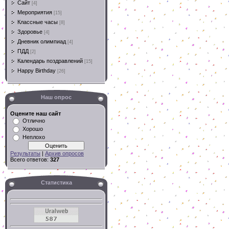
Сайт
[4]
Мероприятия
[15]
Классные часы
[8]
Здоровье
[4]
Дневник олимпиад
[4]
ПДД
[2]
Календарь поздравлений
[15]
Happy Birthday
[26]
Наш опрос
Оцените наш сайт
Отлично
Хорошо
Неплохо
Результаты
|
Архив опросов
Всего ответов:
327
Статистика