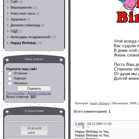
Сайт
[4]
Мероприятия
[15]
Классные часы
[8]
Здоровье
[4]
Дневник олимпиад
[4]
ПДД
[2]
Календарь поздравлений
[15]
Чтоб всегда 
Happy Birthday
[26]
Вас судьба п
В доме чтоб
Жизнь спокой
Наш опрос
Пусть Ваш д
Стороною об
Оцените наш сайт
От души мы 
Отлично
Долгой жизни
Хорошо
Неплохо
Результаты
|
Архив опросов
Всего ответов:
327
Категория
:
Happy Birthday
|
Просмотров
: 2068 |
Статистика
Всего комментариев
:
1
1
info
(14.12.2009 17:15)
0
Happy Birthday to You,
Happy Birthday to You,
Happy Birthday,