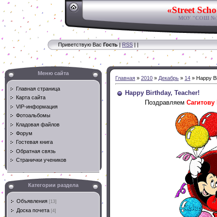
«Street Scho
МОУ "СОШ №11
Приветствую Вас
Гость
|
RSS
|
|
Меню сайта
Главная
»
2010
»
Декабрь
»
14
» Happy Bi
Главная страница
Happy Birthday, Teacher!
Карта сайта
Поздравляем
Сагитову
VIP-информация
Фотоальбомы
Кладовая файлов
Форум
Гостевая книга
Обратная связь
Странички учеников
Категории раздела
Объявления
[13]
Доска почета
[4]